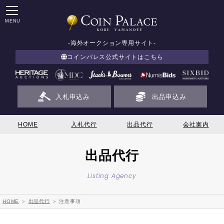
MENU
-海外オークション専用サイト-
コインパレス公式サイトはこちら
入札申込み
出品申込み
HOME
入札代行
出品代行
会社案内
出品代行
Listing Agency
HOME
＞
出品代行
＞ 注意事項