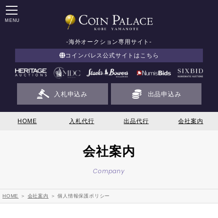
MENU
-海外オークション専用サイト-
コインパレス公式サイトはこちら
入札申込み
出品申込み
HOME
入札代行
出品代行
会社案内
会社案内
Company
HOME
＞
会社案内
＞ 個人情報保護ポリシー