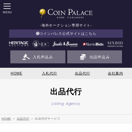
MENU
-海外オークション専用サイト-
コインパレス公式サイトはこちら
入札申込み
出品申込み
HOME
入札代行
出品代行
会社案内
出品代行
Listing Agency
HOME
＞
出品代行
＞ 出品代行サービス